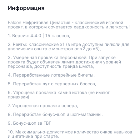
Jade Dynasty
Информация
Other games
Falcon Нефритовая Династия - классический игровой
проект, в котором сочетается хардкорность и легкость!
1. Версия: 4.4.0 | 15 классов,
2. Рейты: Классические х1 (в игре доступны пилюли для
увеличения опыта с монстров от х2 до х5),
3. Умеренная прокачка персонажей: При запуске
проекта будет объявлен лимит достижения уровней
персонажа, доступность грейда шмота,
4. Переработанные лотерейные билеты,
5. Переработан лут с серверных боссов,
6. Упрощена прокачка камня истока (не имеют
привязки),
7. Упрощенная прокачка эспера,
8. Переработан бонус-шоп и шоп-магазины.
9. Бонус-шоп за ГВГ
10. Максимально-допустимое количество очков навыков