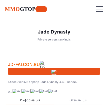
MMO
GTOP
Jade Dynasty
MU Online
Private servers ranking's
Lineage 2
MU Online
Place your advertisement
Place your advertisement
Place your advertisement
World of Warcraft
Lineage 2
JD-FALCON.RU
Aion
World of Warcraft
6
Perfect World
Aion
Классический сервер Jade Dynasty 4.4.0 версии
RF Online
Perfect World
0.0
Jade Dynasty
RF Online
Информация
Отзывы (0)
Other games