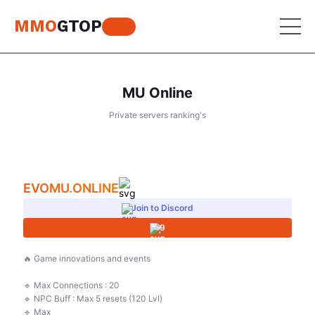
MMO
GTOP
MU Online
MU Online
Private servers ranking's
Lineage 2
MU Online
Place your advertisement
World of Warcraft
Lineage 2
EVOMU.ONLINE
Aion
World of Warcraft
Join to Discord
Perfect World
9
Aion
RF Online
Perfect World
🔥 Game innovations and events
Jade Dynasty
🔹 Max Connections : 20
RF Online
🔹 NPC Buff : Max 5 resets (120 Lvl)
Other games
🔹 Max