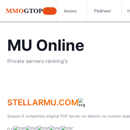
MMO
GTOP
Анонс
Рейтинг
Н
MU Online
Private servers ranking's
STELLARMU.COM
Season 6 completely original PVP server no addons no custom seas
0.0