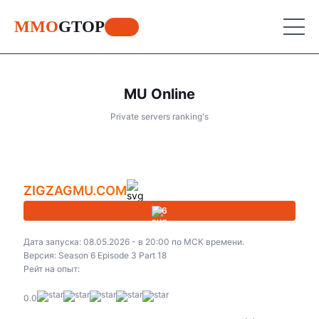
MMO
GTOP
MU Online
MU Online
Private servers ranking's
Lineage 2
MU Online
Place your advertisement
World of Warcraft
Lineage 2
ZIGZAGMU.COM
Aion
World of Warcraft
6
Perfect World
Aion
Дата запуска: 08.05.2026 - в 20:00 по МСК времени.
RF Online
Версия: Season 6 Episode 3 Part 18
Perfect World
Рейт на опыт:
Jade Dynasty
RF Online
0.0
Other games