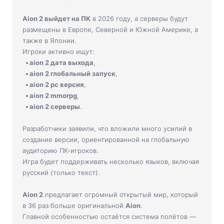
Jade Dynasty
Aion 2 выйдет на ПК
в 2026 году, а серверы будут
Other games
размещены в Европе, Северной и Южной Америке, а
также в Японии.
Игроки активно ищут:
aion 2 дата выхода
,
aion 2 глобальный запуск
,
aion 2 pc версия
,
aion 2 mmorpg
,
aion 2 серверы
.
Разработчики заявили, что вложили много усилий в
создание версии, ориентированной на глобальную
аудиторию ПК-игроков.
Игра будет поддерживать несколько языков, включая
русский (только текст).
Aion 2
предлагает огромный открытый мир, который
в 36 раз больше оригинальной
Aion
.
Главной особенностью остаётся система полётов —