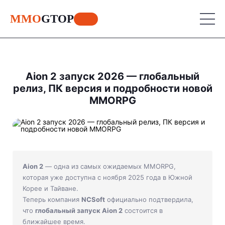
MMO
GTOP
MU Online
Aion 2 запуск 2026 — глобальный
релиз, ПК версия и подробности новой
Lineage 2
MMORPG
MU Online
World of Warcraft
Lineage 2
Aion
World of Warcraft
Perfect World
Aion
Aion 2
— одна из самых ожидаемых MMORPG,
которая уже доступна с ноября 2025 года в Южной
RF Online
Perfect World
Корее и Тайване.
Теперь компания
NCSoft
официально подтвердила,
Jade Dynasty
RF Online
что
глобальный запуск Aion 2
состоится в
ближайшее время.
Other games