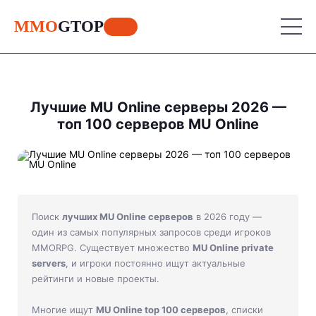
MMO
GTOP
MU Online
Лучшие MU Online серверы 2026 —
топ 100 серверов MU Online
Lineage 2
MU Online
World of Warcraft
Lineage 2
Aion
World of Warcraft
Поиск
лучших MU Online серверов
в 2026 году —
Perfect World
Aion
один из самых популярных запросов среди игроков
MMORPG. Существует множество
MU Online private
RF Online
Perfect World
servers
, и игроки постоянно ищут актуальные
рейтинги и новые проекты.
Jade Dynasty
RF Online
Многие ищут
MU Online top 100 серверов
, списки
Other games