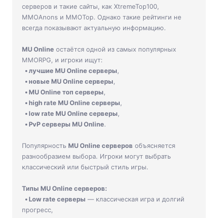
Jade Dynasty
серверов и такие сайты, как XtremeTop100,
MMOAnons и MMOTop. Однако такие рейтинги не
Other games
всегда показывают актуальную информацию.
MU Online
остаётся одной из самых популярных
MMORPG, и игроки ищут:
лучшие MU Online серверы
,
новые MU Online серверы
,
MU Online топ серверы
,
high rate MU Online серверы
,
low rate MU Online серверы
,
PvP серверы MU Online
.
Популярность
MU Online серверов
объясняется
разнообразием выбора. Игроки могут выбрать
классический или быстрый стиль игры.
Типы MU Online серверов:
Low rate серверы
— классическая игра и долгий
прогресс,