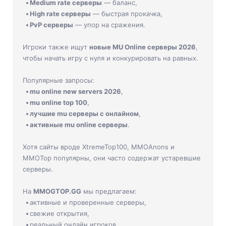
Medium rate серверы
— баланс,
High rate серверы
— быстрая прокачка,
PvP серверы
— упор на сражения.
Игроки также ищут
новые MU Online серверы 2026
,
чтобы начать игру с нуля и конкурировать на равных.
Популярные запросы:
mu online new servers 2026
,
mu online top 100
,
лучшие mu серверы с онлайном
,
активные mu online серверы
.
Хотя сайты вроде XtremeTop100, MMOAnons и
MMOTop популярны, они часто содержат устаревшие
серверы.
На
MMOGTOP.GG
мы предлагаем:
активные и проверенные серверы,
свежие открытия,
реальный онлайн игроков,