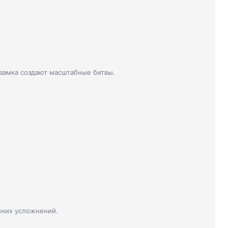
 замка создают масштабные битвы.
шних усложнений.