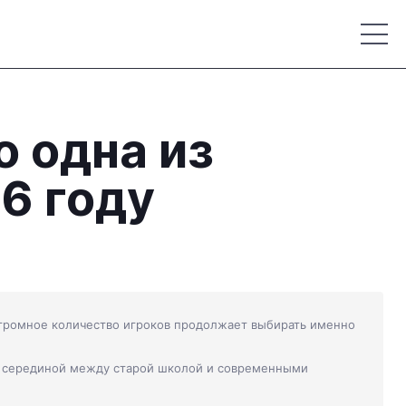
о одна из
6 году
 огромное количество игроков продолжает выбирать именно
той серединой между старой школой и современными