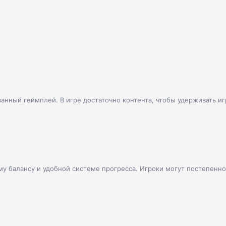
анный геймплей. В игре достаточно контента, чтобы удерживать и
му балансу и удобной системе прогресса. Игроки могут постепенно 