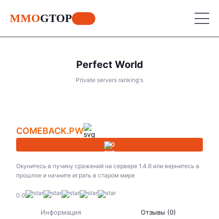
MMO
GTOP
Perfect World
MU Online
Private servers ranking's
Lineage 2
MU Online
Place your advertisement
Place your advertisement
World of Warcraft
Lineage 2
COMEBACK.PW
Aion
World of Warcraft
0
Perfect World
Aion
Окунитесь в пучину сражений на сервере 1.4.6 или вернитесь в
RF Online
прошлое и начните играть в старом мире
Perfect World
Jade Dynasty
0.0
RF Online
Информация
Отзывы (0)
Other games