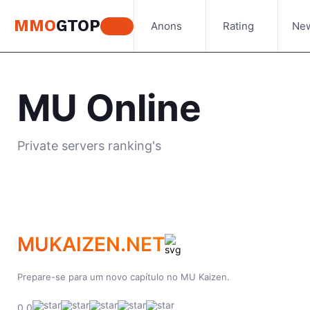
MMO
GTOP
Anons
Rating
Ne
MU Online
Private servers ranking's
MUKAIZEN.NET
Prepare-se para um novo capítulo no MU Kaizen.
0.0