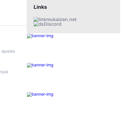
Links
mukaizen.net
Discord
 ajustes
anças