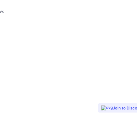
ws
Join to Disc