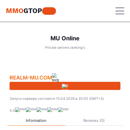
MMO
GTOP
MU Online
MU Online
Private servers ranking's
Lineage 2
MU Online
Place your advertisement
World of Warcraft
Lineage 2
REALM-MU.COM
Aion
World of Warcraft
0
Perfect World
Aion
Запуск сервера состоится 15.04.2026 в 20:00 (GMT+3)
RF Online
Perfect World
0.0
Jade Dynasty
RF Online
Information
Reviews (0)
Other games