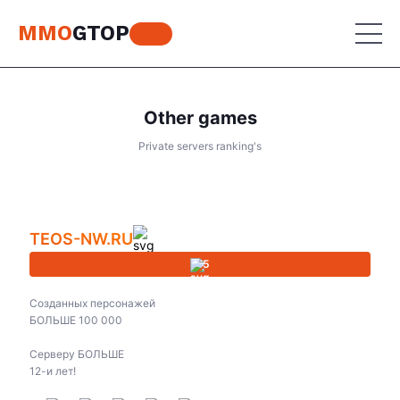
MMO
GTOP
Other games
MU Online
Private servers ranking's
Lineage 2
MU Online
Place your advertisement
World of Warcraft
Lineage 2
TEOS-NW.RU
Aion
World of Warcraft
5
Perfect World
Aion
Созданных персонажей
RF Online
БОЛЬШЕ 100 000
Perfect World
Серверу БОЛЬШЕ
Jade Dynasty
RF Online
12-и лет!
Other games