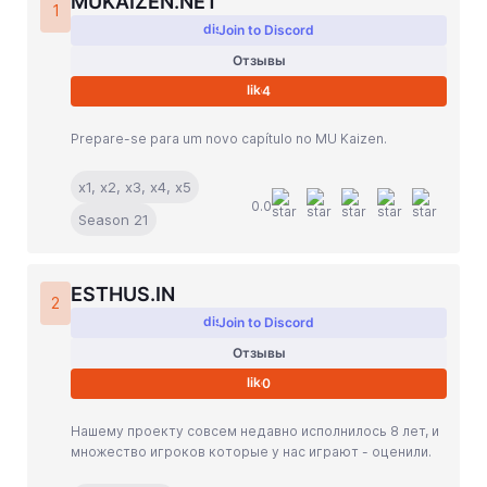
MUKAIZEN.NET
Jade Dynasty
1
Join to Discord
Other games
Отзывы
4
Prepare-se para um novo capítulo no MU Kaizen.
x1, x2, x3, x4, x5
0.0
Season 21
ESTHUS.IN
2
Join to Discord
Отзывы
0
Нашему проекту совсем недавно исполнилось 8 лет, и
множество игроков которые у нас играют - оценили.