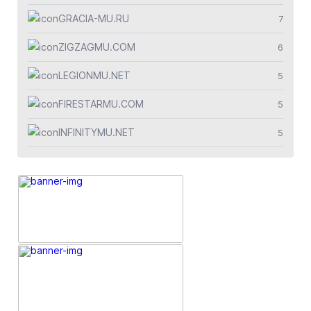
GRACIA-MU.RU
7
ZIGZAGMU.COM
6
LEGIONMU.NET
5
FIRESTARMU.COM
5
INFINITYMU.NET
5