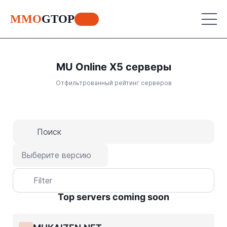
MMO
GTOP
MU Online X5 серверы
MU Online
Отфильтрованный рейтинг серверов
Lineage 2
MU Online
Place your advertisement
World of Warcraft
Lineage 2
Aion
World of Warcraft
Выберите версию
Perfect World
Aion
Filter
RF Online
Perfect World
Top servers coming soon
Jade Dynasty
RF Online
Other games