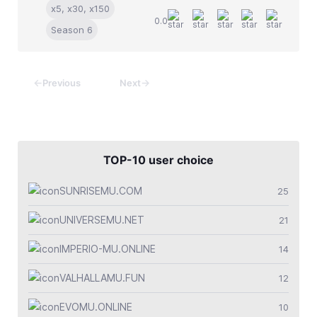
x5, x30, x150
0.0
Season 6
←
→
Previous
Next
TOP-10 user choice
SUNRISEMU.COM
25
UNIVERSEMU.NET
21
IMPERIO-MU.ONLINE
14
VALHALLAMU.FUN
12
EVOMU.ONLINE
10