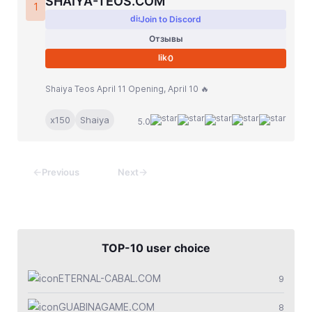
SHAIYA-TEOS.COM
Jade Dynasty
1
Join to Discord
Other games
Отзывы
0
Shaiya Teos April 11 Opening, April 10 🔥
x150
Shaiya
5.0
←
→
Previous
Next
TOP-10 user choice
ETERNAL-CABAL.COM
9
GUABINAGAME.COM
8