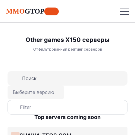
MMO
GTOP
Other games X150 серверы
MU Online
Отфильтрованный рейтинг серверов
Lineage 2
MU Online
Place your advertisement
World of Warcraft
Lineage 2
Aion
World of Warcraft
Выберите версию
Perfect World
Aion
Filter
RF Online
Perfect World
Top servers coming soon
Jade Dynasty
RF Online
Other games