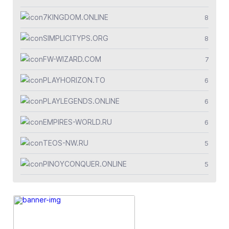
7KINGDOM.ONLINE
8
SIMPLICITYPS.ORG
8
FW-WIZARD.COM
7
PLAYHORIZON.TO
6
PLAYLEGENDS.ONLINE
6
EMPIRES-WORLD.RU
6
TEOS-NW.RU
5
PINOYCONQUER.ONLINE
5