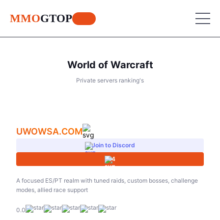
MMO
GTOP
World of Warcraft
MU Online
Private servers ranking's
Lineage 2
MU Online
World of Warcraft
Lineage 2
UWOWSA.COM
Aion
World of Warcraft
Join to Discord
Perfect World
4
Aion
RF Online
Perfect World
A focused ES/PT realm with tuned raids, custom bosses, challenge
modes, allied race support
Jade Dynasty
RF Online
0.0
Other games