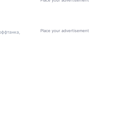
Place your advertisement
Place your advertisement
 оффтанка,