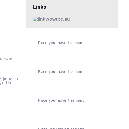
Links
wowtbc.su
Place your advertisement
с есть
Place your advertisement
й фичи не
ух The
Place your advertisement