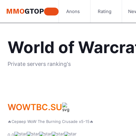
MMO
GTOP
Anons
Rating
Ne
World of Warcra
Private servers ranking's
WOWTBC.SU
🔥Сервер WoW The Burning Crusade x5-15🔥
0.0