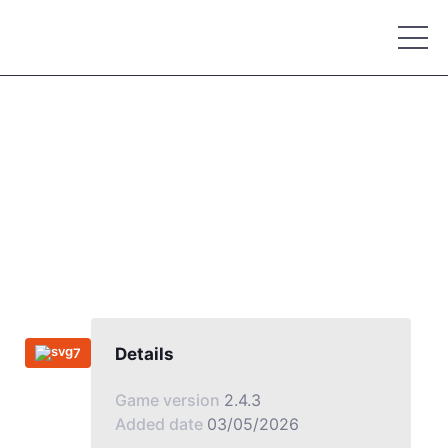
Details
7
Game version
2.4.3
Added date
03/05/2026